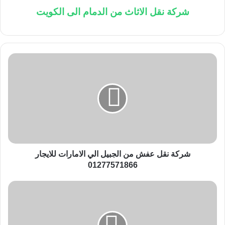
شركة نقل الاثاث من الدمام الى الكويت
ش
ر
ك
ة
ن
ق
ل
ع
ف
ش
شركة نقل عفش من الجبيل الي الامارات للايجار
م
01277571866
ن
ا
ش
ل
ر
ج
ك
ب
ة