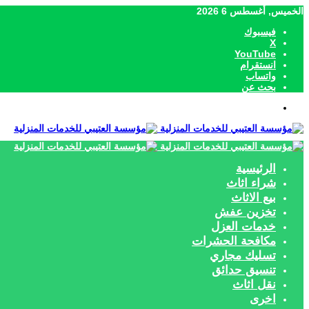
الخميس, أغسطس 6 2026
فيسبوك
‫X
‫YouTube
انستقرام
واتساب
بحث عن
القائمة
الرئيسية
شراء اثاث
بيع الاثاث
تخزين عفش
خدمات العزل
مكافحة الحشرات
تسليك مجاري
تنسيق حدائق
نقل اثاث
اخرى